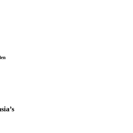
den
sia’s