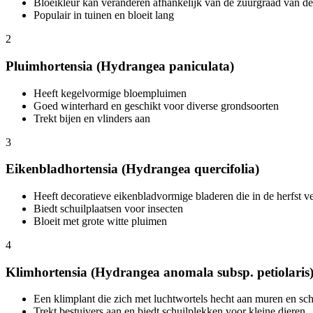
Bloeikleur kan veranderen afhankelijk van de zuurgraad van 
Populair in tuinen en bloeit lang
2
Pluimhortensia (Hydrangea paniculata)
Heeft kegelvormige bloempluimen
Goed winterhard en geschikt voor diverse grondsoorten
Trekt bijen en vlinders aan
3
Eikenbladhortensia (Hydrangea quercifolia)
Heeft decoratieve eikenbladvormige bladeren die in de herfst v
Biedt schuilplaatsen voor insecten
Bloeit met grote witte pluimen
4
Klimhortensia (Hydrangea anomala subsp. petiolaris
Een klimplant die zich met luchtwortels hecht aan muren en sc
Trekt bestuivers aan en biedt schuilplekken voor kleine dieren