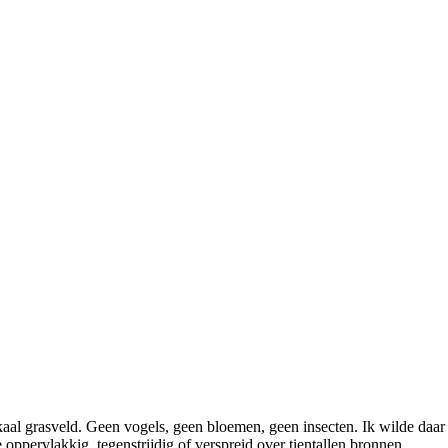
kaal grasveld. Geen vogels, geen bloemen, geen insecten. Ik wilde daar
 oppervlakkig, tegenstrijdig of verspreid over tientallen bronnen.