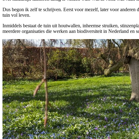
Dus begon ik zelf te schrijven. Eerst voor mezelf, later voor anderen d
tuin vol leven.
Inmiddels bestaat de tuin uit houtwallen, inheemse struiken, stinzenpl
meerdere organisaties die werken aan biodiversiteit in Nederland en sch