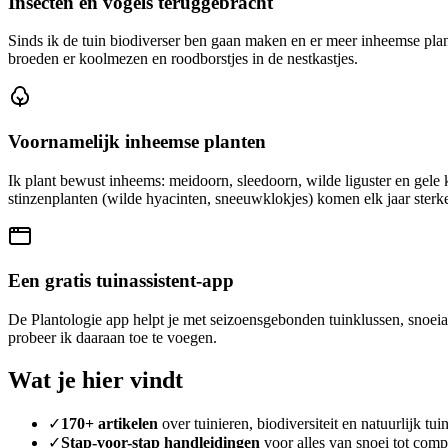
Insecten en vogels teruggebracht
Sinds ik de tuin biodiverser ben gaan maken en er meer inheemse plante
broeden er koolmezen en roodborstjes in de nestkastjes.
Voornamelijk inheemse planten
Ik plant bewust inheems: meidoorn, sleedoorn, wilde liguster en gele
stinzenplanten (wilde hyacinten, sneeuwklokjes) komen elk jaar sterke
Een gratis tuinassistent-app
De Plantologie app helpt je met seizoensgebonden tuinklussen, snoeiad
probeer ik daaraan toe te voegen.
Wat je hier vindt
✓
170+ artikelen
over tuinieren, biodiversiteit en natuurlijk tu
✓
Stap-voor-stap handleidingen
voor alles van snoei tot comp