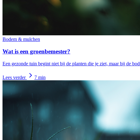
Bodem & mulchen
Wat is een groenbemester?
Een gezonde tuin begint niet bij de planten die je ziet, maar bij de bod
Lees verder
7 min