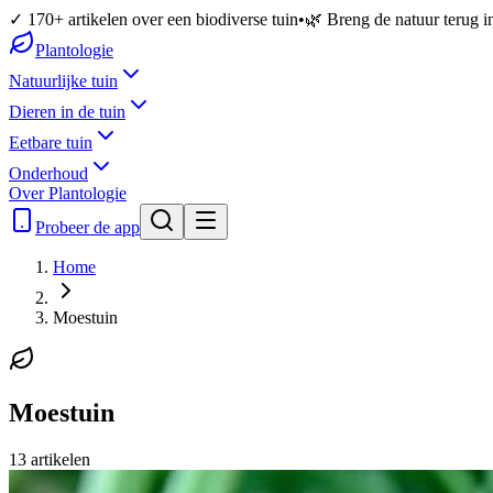
✓ 170+ artikelen over een biodiverse tuin
•
🌿 Breng de natuur terug in
Plantologie
Natuurlijke tuin
Dieren in de tuin
Eetbare tuin
Onderhoud
Over Plantologie
Probeer de app
Home
Moestuin
Moestuin
13
artikelen