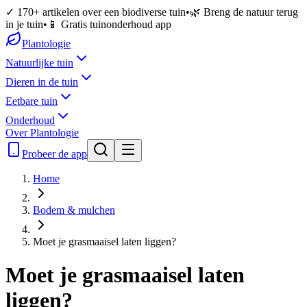
✓ 170+ artikelen over een biodiverse tuin
•
🌿 Breng de natuur terug
in je tuin
•
📱 Gratis tuinonderhoud app
Plantologie
Natuurlijke tuin
Dieren in de tuin
Eetbare tuin
Onderhoud
Over Plantologie
Probeer de app
Home
Bodem & mulchen
Moet je grasmaaisel laten liggen?
Moet je grasmaaisel laten
liggen?