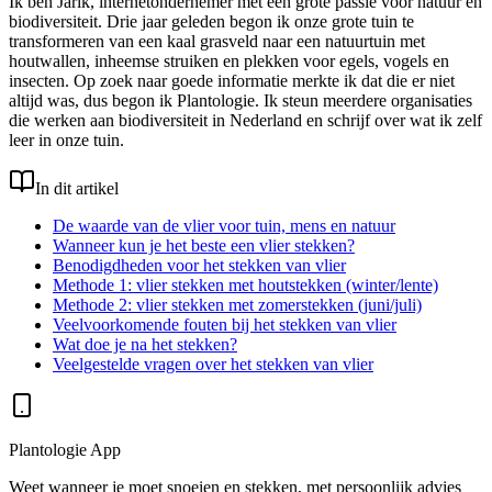
Ik ben Jarik, internetondernemer met een grote passie voor natuur en
biodiversiteit. Drie jaar geleden begon ik onze grote tuin te
transformeren van een kaal grasveld naar een natuurtuin met
houtwallen, inheemse struiken en plekken voor egels, vogels en
insecten. Op zoek naar goede informatie merkte ik dat die er niet
altijd was, dus begon ik Plantologie. Ik steun meerdere organisaties
die werken aan biodiversiteit in Nederland en schrijf over wat ik zelf
leer in onze tuin.
In dit artikel
De waarde van de vlier voor tuin, mens en natuur
Wanneer kun je het beste een vlier stekken?
Benodigdheden voor het stekken van vlier
Methode 1: vlier stekken met houtstekken (winter/lente)
Methode 2: vlier stekken met zomerstekken (juni/juli)
Veelvoorkomende fouten bij het stekken van vlier
Wat doe je na het stekken?
Veelgestelde vragen over het stekken van vlier
Plantologie App
Weet wanneer je moet snoeien en stekken, met persoonlijk advies