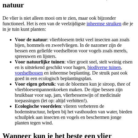
natuur
De vlier is niet alleen mooi om te zien, maar ook bijzonder
functioneel. Het is een van de veelzijdigste
inheemse struiken
die je
in je tuin kunt planten:
Voor de natuur
: vlierbloesem trekt veel insecten aan zoals
bijen, hommels en zweefvliegen. In de nazomer zijn de
bessen een geliefde voedselbron voor vogels zoals merels,
spreeuwen en lijsters.
Voor natuurlijke tuinen
: vlier groeit snel, stelt weinig eisen
en is uitstekend geschikt voor hagen,
biodiverse tuinen
,
voedselbossen
en inheemse beplanting. De struik past ook
goed in een ecologisch beplantingsplan.
Voor eigen gebruik
: van de bloemen kun je siroop, thee of
vlierbloesempannenkoeken maken. De rijpe bessen zijn
bruikbaar voor sap, jam, vlierbessenwijn of medicinale
toepassingen (let op: altijd verhitten!).
Ecologische voordelen
: vlieren verbeteren de
bodemstructuur, helpen bij het vasthouden van water, bieden
schuilplek aan insecten en vogels en beschermen jonge
planten tegen wind.
Wanneer kun je het beste een vlier