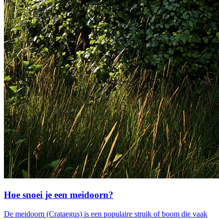
Hoe snoei je een meidoorn?
De meidoorn (Crataegus) is een populaire struik of boom die vaak