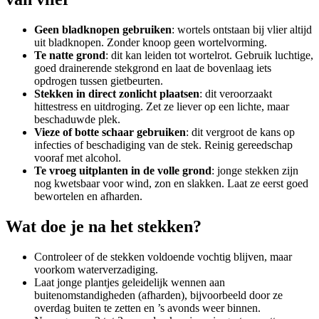
Geen bladknopen gebruiken
: wortels ontstaan bij vlier altijd
uit bladknopen. Zonder knoop geen wortelvorming.
Te natte grond
: dit kan leiden tot wortelrot. Gebruik luchtige,
goed drainerende stekgrond en laat de bovenlaag iets
opdrogen tussen gietbeurten.
Stekken in direct zonlicht plaatsen
: dit veroorzaakt
hittestress en uitdroging. Zet ze liever op een lichte, maar
beschaduwde plek.
Vieze of botte schaar gebruiken
: dit vergroot de kans op
infecties of beschadiging van de stek. Reinig gereedschap
vooraf met alcohol.
Te vroeg uitplanten in de volle grond
: jonge stekken zijn
nog kwetsbaar voor wind, zon en slakken. Laat ze eerst goed
bewortelen en afharden.
Wat doe je na het stekken?
Controleer of de stekken voldoende vochtig blijven, maar
voorkom waterverzadiging.
Laat jonge plantjes geleidelijk wennen aan
buitenomstandigheden (afharden), bijvoorbeeld door ze
overdag buiten te zetten en ’s avonds weer binnen.