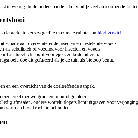
 juist te weinig. In de onderstaande tabel vind je veelvoorkomende foute
hertshooi
 enkele gerichte keuzes geef je maximale ruimte aan
biodiversiteit
.
komt schade aan overwinterende insecten en nestelende vogels.
en als schuilplek of voeding voor insecten en vogels.
enril als toevluchtsoord voor egels en bodemdieren.
gsnoeit; doe dit gefaseerd als je de tuin als biotoop benut.
den en een overzicht van de doeltreffende aanpak.
noeien, veel nieuwe groei en uitbundige bloei.
lledig afmaaien, oudere worteluitlopers licht uitgraven voor verjonging
 om vorm en bloeikracht te behouden.
ien