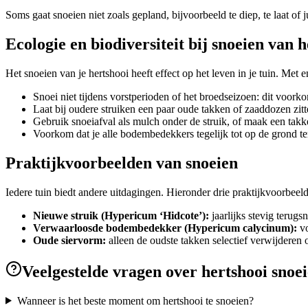
Soms gaat snoeien niet zoals gepland, bijvoorbeeld te diep, te laat of
Ecologie en biodiversiteit bij snoeien van 
Het snoeien van je hertshooi heeft effect op het leven in je tuin. Met
Snoei niet tijdens vorstperioden of het broedseizoen: dit voor
Laat bij oudere struiken een paar oude takken of zaaddozen zitt
Gebruik snoeiafval als mulch onder de struik, of maak een takk
Voorkom dat je alle bodembedekkers tegelijk tot op de grond teru
Praktijkvoorbeelden van snoeien
Iedere tuin biedt andere uitdagingen. Hieronder drie praktijkvoorbeel
Nieuwe struik (Hypericum ‘Hidcote’):
jaarlijks stevig terugs
Verwaarloosde bodembedekker (Hypericum calycinum):
vo
Oude siervorm:
alleen de oudste takken selectief verwijderen
Veelgestelde vragen over hertshooi snoe
Wanneer is het beste moment om hertshooi te snoeien?