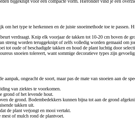
den bijgeknipt voor een compacte vorm. Hieronder vind je een overzic
ijk om het type te herkennen en de juiste snoeimethode toe te passen. Hi
eibeurt verdraagt. Knip elk voorjaar de takken tot 10-20 cm boven de gr
 streng worden teruggeknipt of zelfs volledig worden gemaaid om jong
ei tot oude of beschadigde takken en houd de plant luchtig door selecti
goureus snoeien tolereert, want sommige decoratieve types zijn gevoelig
 de aanpak, ongeacht de soort, maar pas de mate van snoeien aan de spec
iding van ziektes te voorkomen.
de grond of het levende hout.
 boven de grond. Bodembedekkers kunnen bijna tot aan de grond afgekn
isende takken uit.
dat de plant verjongt en mooi vertakt.
e mest of mulch rond de plantvoet.