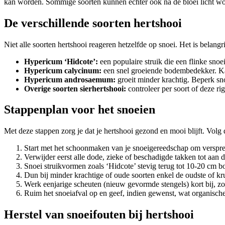
kan worden. Sommige soorten kunnen echter ook na de bloei licht wor
De verschillende soorten hertshooi
Niet alle soorten hertshooi reageren hetzelfde op snoei. Het is belangr
Hypericum ‘Hidcote’:
een populaire struik die een flinke sno
Hypericum calycinum:
een snel groeiende bodembedekker. Kan
Hypericum androsaemum:
groeit minder krachtig. Beperk sno
Overige soorten
sierhertshooi:
controleer per soort of deze ri
Stappenplan voor het snoeien
Met deze stappen zorg je dat je hertshooi gezond en mooi blijft. Volg
Start met het schoonmaken van je snoeigereedschap om verspre
Verwijder eerst alle dode, zieke of beschadigde takken tot aan 
Snoei struikvormen zoals ‘Hidcote’ stevig terug tot 10-20 cm
Dun bij minder krachtige of oude soorten enkel de oudste of kru
Werk eenjarige scheuten (nieuw gevormde stengels) kort bij, zo
Ruim het snoeiafval op en geef, indien gewenst, wat organisch
Herstel van snoeifouten bij hertshooi