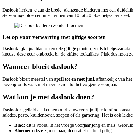
Daslook herken je aan de brede, glanzende bladeren met een duidelijk 
stervormige bloemen in schermen van 10 tot 20 bloemetjes per steel.
Let op voor verwarring met giftige soorten
Daslook lijkt qua blad op enkele giftige planten, zoals lelietje-van-dal
kneust, deze geur ontbreekt bij de giftige lookalikes. Pluk dus nooit 
Wanneer bloeit daslook?
Daslook bloeit meestal van
april tot en met juni
, afhankelijk van het
bovengronds vaak niet meer te zien tot het volgende voorjaar.
Wat kun je met daslook doen?
Daslook is geliefd als keukenkruid vanwege zijn fijne knoflooksmaak
salades, pesto, kruidenboter, soepen of als garnering. Het is ook lekk
Blad:
dit is vooral in het vroege voorjaar jong en mals. Gebruik
Bloemen:
deze zijn eetbaar, decoratief en licht pittig.