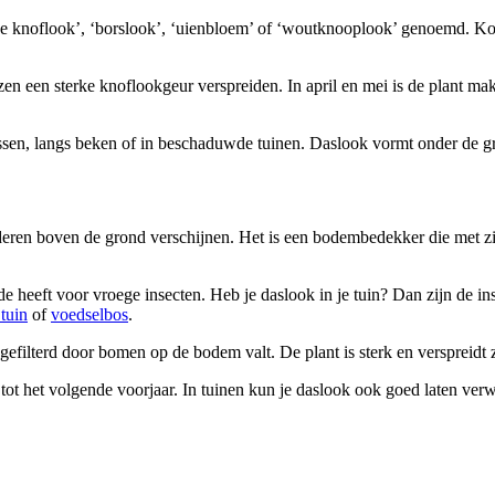
lde knoflook’, ‘borslook’, ‘uienbloem’ of ‘woutknooplook’ genoemd. 
en een sterke knoflookgeur verspreiden. In april en mei is de plant mak
sen, langs beken of in beschaduwde tuinen. Daslook vormt onder de gron
laderen boven de grond verschijnen. Het is een bodembedekker die met 
e heeft voor vroege insecten. Heb je daslook in je tuin? Dan zijn de in
tuin
of
voedselbos
.
 gefilterd door bomen op de bodem valt. De plant is sterk en verspreidt 
t tot het volgende voorjaar. In tuinen kun je daslook ook goed laten ve