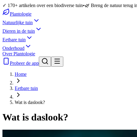
✓ 170+ artikelen over een biodiverse tuin
•
🌿 Breng de natuur terug in
Plantologie
Natuurlijke tuin
Dieren in de tuin
Eetbare tuin
Onderhoud
Over Plantologie
Probeer de app
Home
Eetbare tuin
Wat is daslook?
Wat is daslook?