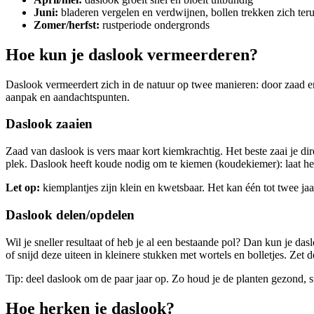
Juni:
bladeren vergelen en verdwijnen, bollen trekken zich ter
Zomer/herfst:
rustperiode ondergronds
Hoe kun je daslook vermeerderen?
Daslook vermeerdert zich in de natuur op twee manieren: door zaad en
aanpak en aandachtspunten.
Daslook zaaien
Zaad van daslook is vers maar kort kiemkrachtig. Het beste zaai je direc
plek. Daslook heeft koude nodig om te kiemen (koudekiemer): laat het 
Let op:
kiemplantjes zijn klein en kwetsbaar. Het kan één tot twee jaa
Daslook delen/opdelen
Wil je sneller resultaat of heb je al een bestaande pol? Dan kun je da
of snijd deze uiteen in kleinere stukken met wortels en bolletjes. Ze
Tip: deel daslook om de paar jaar op. Zo houd je de planten gezond, st
Hoe herken je daslook?