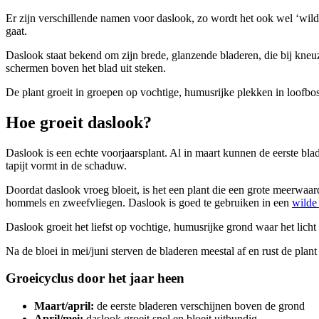
Er zijn verschillende namen voor daslook, zo wordt het ook wel ‘wi
gaat.
Daslook staat bekend om zijn brede, glanzende bladeren, die bij kneuz
schermen boven het blad uit steken.
De plant groeit in groepen op vochtige, humusrijke plekken in loofbos
Hoe groeit daslook?
Daslook is een echte voorjaarsplant. Al in maart kunnen de eerste b
tapijt vormt in de schaduw.
Doordat daslook vroeg bloeit, is het een plant die een grote meerwaard
hommels en zweefvliegen. Daslook is goed te gebruiken in een
wilde 
Daslook groeit het liefst op vochtige, humusrijke grond waar het licht
Na de bloei in mei/juni sterven de bladeren meestal af en rust de plan
Groeicyclus door het jaar heen
Maart/april:
de eerste bladeren verschijnen boven de grond
April/mei:
daslook groeit snel en bloeit uitbundig