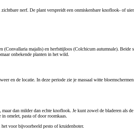
zichtbare nerf. De plant verspreidt een onmiskenbare knoflook- of uieng
en (Convallaria majalis) en herfsttijloos (Colchicum autumnale). Beide soo
zomaar onbekende planten in het wild.
 weer en de locatie. In deze periode zie je massaal witte bloemschermen 
, maar dan milder dan echte knoflook. Je kunt zowel de bladeren als d
er in omelet, pasta of door roomkaas.
 het voor bijvoorbeeld pesto of kruidenboter.