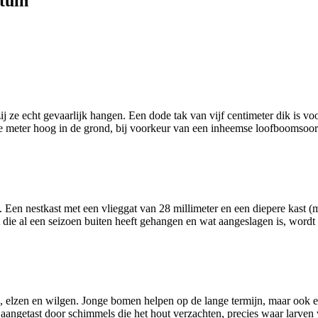
tuin
ij ze echt gevaarlijk hangen. Een dode tak van vijf centimeter dik is v
meter hoog in de grond, bij voorkeur van een inheemse loofboomsoort z
out. Een nestkast met een vlieggat van 28 millimeter en een diepere ka
st die al een seizoen buiten heeft gehangen en wat aangeslagen is, word
 elzen en wilgen. Jonge bomen helpen op de lange termijn, maar ook e
angetast door schimmels die het hout verzachten, precies waar larven v