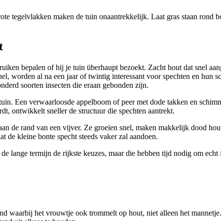
ote tegelvlakken maken de tuin onaantrekkelijk. Laat gras staan rond b
t
truiken bepalen of hij je tuin überhaupt bezoekt. Zacht hout dat snel aa
snel, worden al na een jaar of twintig interessant voor spechten en hun 
nderd soorten insecten die eraan gebonden zijn.
 tuin. Een verwaarloosde appelboom of peer met dode takken en schimme
t, ontwikkelt sneller de structuur die spechten aantrekt.
f aan de rand van een vijver. Ze groeien snel, maken makkelijk dood ho
at de kleine bonte specht steeds vaker zal aandoen.
 de lange termijn de rijkste keuzes, maar die hebben tijd nodig om echt
d waarbij het vrouwtje ook trommelt op hout, niet alleen het mannetje.