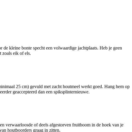
oor de kleine bonte specht een volwaardige jachtplaats. Heb je geen
oals eik of els.
st (minimaal 25 cm) gevuld met zacht houtmeel werkt goed. Hang hem op
t eerder geaccepteerd dan een spiksplinternieuwe.
en verwaarloosde of deels afgestorven fruitboom in de hoek van je
an houtboorders graag in zitten.