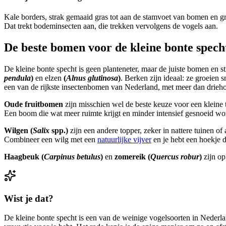
Kale borders, strak gemaaid gras tot aan de stamvoet van bomen en gr
Dat trekt bodeminsecten aan, die trekken vervolgens de vogels aan.
De beste bomen voor de kleine bonte spech
De kleine bonte specht is geen planteneter, maar de juiste bomen en s
pendula
)
en elzen
(
Alnus glutinosa
)
. Berken zijn ideaal: ze groeien 
een van de rijkste insectenbomen van Nederland, met meer dan drieho
Oude fruitbomen
zijn misschien wel de beste keuze voor een kleine
Een boom die wat meer ruimte krijgt en minder intensief gesnoeid word
Wilgen (
Salix
spp.)
zijn een andere topper, zeker in nattere tuinen o
Combineer een wilg met een
natuurlijke vijver
en je hebt een hoekje d
Haagbeuk (
Carpinus betulus
)
en
zomereik (
Quercus robur
)
zijn op
Wist je dat?
De kleine bonte specht is een van de weinige vogelsoorten in Nederlan