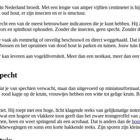
ie in Nederland broedt. Met een lengte van amper vijftien centimeter is h
oud hout, er zijn insecten en er is structuur.
specht een van de meest betrouwbare indicatoren die je kunt hebben. Hij z
chors en spinthout ophouden. Zonder die insecten, geen specht. Zonder d
vaak als rommelig of onveilig beschouwd en direct weggehaald. Dat is 
bossen en het opruimen van dood hout in parken en tuinen. Jouw tuin ka
r kan leveren aan vogeldiversiteit. Meer dan een nestkast, meer dan een
specht
dat je van spechten verwacht, maar dan uitgevoerd op miniatuurformaat.
rood kapje op de kruin, vrouwtjes hebben een witte tot gelige kruin. Be
et. Hij roept met een hoge, licht klagende reeks van gelijkmatige note
 wat een hogere en vlakkere toon geeft dan het zware tromgeroffel van z
bomen, heen en weer springend als een acrobaat. Dat is anders dan de
boo
pikbewegingen en soms een korte hakkende reeks. Zijn sporen zijn klein