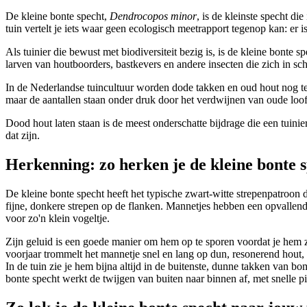
De kleine bonte specht,
Dendrocopos minor
, is de kleinste specht d
tuin vertelt je iets waar geen ecologisch meetrapport tegenop kan: er is 
Als tuinier die bewust met biodiversiteit bezig is, is de kleine bonte 
larven van houtboorders, bastkevers en andere insecten die zich in s
In de Nederlandse tuincultuur worden dode takken en oud hout nog te 
maar de aantallen staan onder druk door het verdwijnen van oude loof
Dood hout laten staan is de meest onderschatte bijdrage die een tuinie
dat zijn.
Herkenning: zo herken je de kleine bonte 
De kleine bonte specht heeft het typische zwart-witte strepenpatroon 
fijne, donkere strepen op de flanken. Mannetjes hebben een opvallend 
voor zo'n klein vogeltje.
Zijn geluid is een goede manier om hem op te sporen voordat je hem zi
voorjaar trommelt het mannetje snel en lang op dun, resonerend hout,
In de tuin zie je hem bijna altijd in de buitenste, dunne takken van 
bonte specht werkt de twijgen van buiten naar binnen af, met snelle 