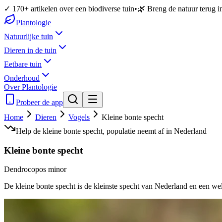
✓ 170+ artikelen over een biodiverse tuin
•
🌿 Breng de natuur terug in
Plantologie
Natuurlijke tuin
Dieren in de tuin
Eetbare tuin
Onderhoud
Over Plantologie
Probeer de app
Home
Dieren
Vogels
Kleine bonte specht
Help de kleine bonte specht, populatie neemt af in Nederland
Kleine bonte specht
Dendrocopos minor
De kleine bonte specht is de kleinste specht van Nederland en een we