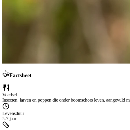
Factsheet
Voedsel
Insecten, larven en poppen die onder boomschors leven, aangevuld me
Levensduur
5-7 jaar