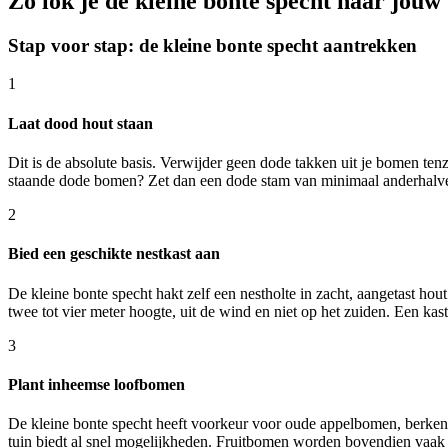
Zo lok je de kleine bonte specht naar jouw 
Stap voor stap: de kleine bonte specht aantrekken
1
Laat dood hout staan
Dit is de absolute basis. Verwijder geen dode takken uit je bomen tenz
staande dode bomen? Zet dan een dode stam van minimaal anderhalve 
2
Bied een geschikte nestkast aan
De kleine bonte specht hakt zelf een nestholte in zacht, aangetast h
twee tot vier meter hoogte, uit de wind en niet op het zuiden. Een ka
3
Plant inheemse loofbomen
De kleine bonte specht heeft voorkeur voor oude appelbomen, berken,
tuin biedt al snel mogelijkheden. Fruitbomen worden bovendien vaak a