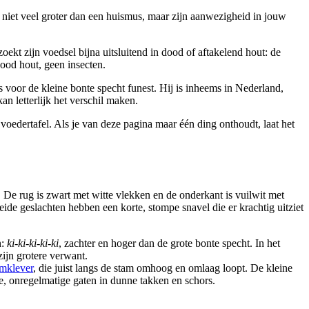
ij niet veel groter dan een huismus, maar zijn aanwezigheid in jouw
oekt zijn voedsel bijna uitsluitend in dood of aftakelend hout: de
ood hout, geen insecten.
voor de kleine bonte specht funest. Hij is inheems in Nederland,
n letterlijk het verschil maken.
 voedertafel. Als je van deze pagina maar één ding onthoudt, laat het
 De rug is zwart met witte vlekken en de onderkant is vuilwit met
ide geslachten hebben een korte, stompe snavel die er krachtig uitziet
n:
ki-ki-ki-ki-ki
, zachter en hoger dan de grote bonte specht. In het
ijn grotere verwant.
mklever
, die juist langs de stam omhoog en omlaag loopt. De kleine
e, onregelmatige gaten in dunne takken en schors.