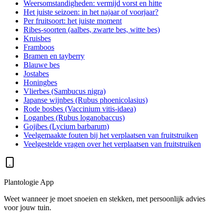
Weersomstandigheden: vermijd vorst en hitte
Het juiste seizoen: in het najaar of voorjaar?
Per fruitsoort: het juiste moment
Ribes-soorten (aalbes, zwarte bes, witte bes)
Kruisbes
Framboos
Bramen en tayberry
Blauwe bes
Jostabes
Honingbes
Vlierbes (Sambucus nigra)
Japanse wijnbes (Rubus phoenicolasius)
Rode bosbes (Vaccinium vitis-idaea)
Loganbes (Rubus loganobaccus)
Gojibes (Lycium barbarum)
Veelgemaakte fouten bij het verplaatsen van fruitstruiken
Veelgestelde vragen over het verplaatsen van fruitstruiken
Plantologie App
Weet wanneer je moet snoeien en stekken, met persoonlijk advies
voor jouw tuin.