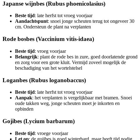
Japanse wijnbes (Rubus phoenicolasius)
Beste tijd
: late herfst tot vroeg voorjaar
Aandachtspunt
: snoei jonge scheuten terug tot ongeveer 30
cm. Ondersteun de plant na verplanten
Rode bosbes (Vaccinium vitis-idaea)
Beste tijd
: vroeg voorjaar
Belangrijk
: plant de rode bes in zure, goed doorlatende grond
en zorg voor een grote kluit. Vermijd zoveel mogelijk de
beschadiging van het wortelstelsel
Loganbes (Rubus loganobaccus)
Beste tijd
: late herfst tot vroeg voorjaar
Aanpak
: het verplanten is vergelijkbaar met bramen. Snoei
oude takken weg, jonge scheuten moet je inkorten en
opbinden
Gojibes (Lycium barbarum)
Beste tijd
: vroege voorjaar
Let op
: de gojibes is goed winterhard, maar heeft tijd nodig