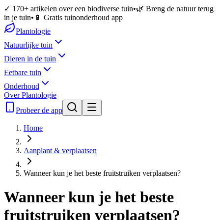
✓ 170+ artikelen over een biodiverse tuin
•
🌿 Breng de natuur terug
in je tuin
•
📱 Gratis tuinonderhoud app
Plantologie
Natuurlijke tuin
Dieren in de tuin
Eetbare tuin
Onderhoud
Over Plantologie
Probeer de app
Home
Aanplant & verplaatsen
Wanneer kun je het beste fruitstruiken verplaatsen?
Wanneer kun je het beste
fruitstruiken verplaatsen?